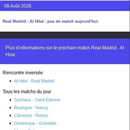
08 Août 2026
Real Madrid - Al Hilal : pas de match aujourd'hui.
Plus d'informations sur le prochain match Real Madrid - Al
Hilal
Rencontre inversée
Al Hilal - Real Madrid
Tous les matchs du jour
Sochaux - Saint-Étienne
Boulogne - Nancy
Clermont - Reims
Dunkerque - Grenoble