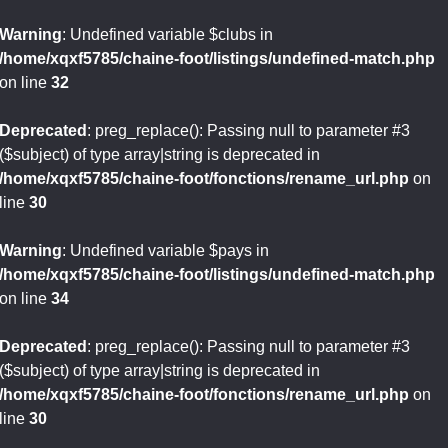
Warning
: Undefined variable $clubs in
/home/xqxf5785/chaine-foot/listings/undefined-match.php
on line
32
Deprecated
: preg_replace(): Passing null to parameter #3
($subject) of type array|string is deprecated in
/home/xqxf5785/chaine-foot/fonctions/rename_url.php
on
line
30
Warning
: Undefined variable $pays in
/home/xqxf5785/chaine-foot/listings/undefined-match.php
on line
34
Deprecated
: preg_replace(): Passing null to parameter #3
($subject) of type array|string is deprecated in
/home/xqxf5785/chaine-foot/fonctions/rename_url.php
on
line
30