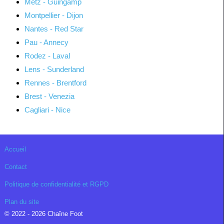
Metz - Guingamp
Montpellier - Dijon
Nantes - Red Star
Pau - Annecy
Rodez - Laval
Lens - Sunderland
Rennes - Brentford
Brest - Venezia
Cagliari - Nice
Accueil
Contact
Politique de confidentialité et RGPD
Plan du site
© 2022 - 2026 Chaîne Foot