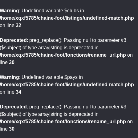
Warning
: Undefined variable $clubs in
/home/xqxf5785/chaine-foot/listings/undefined-match.php
on line
32
Deprecated
: preg_replace(): Passing null to parameter #3
($subject) of type array|string is deprecated in
/home/xqxf5785/chaine-foot/fonctions/rename_url.php
on
line
30
Warning
: Undefined variable $pays in
/home/xqxf5785/chaine-foot/listings/undefined-match.php
on line
34
Deprecated
: preg_replace(): Passing null to parameter #3
($subject) of type array|string is deprecated in
/home/xqxf5785/chaine-foot/fonctions/rename_url.php
on
line
30