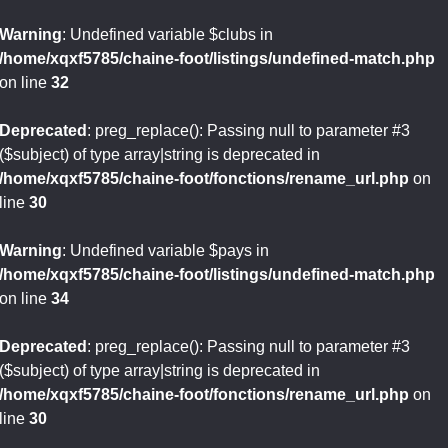
Warning
: Undefined variable $clubs in
/home/xqxf5785/chaine-foot/listings/undefined-match.php
on line
32
Deprecated
: preg_replace(): Passing null to parameter #3
($subject) of type array|string is deprecated in
/home/xqxf5785/chaine-foot/fonctions/rename_url.php
on
line
30
Warning
: Undefined variable $pays in
/home/xqxf5785/chaine-foot/listings/undefined-match.php
on line
34
Deprecated
: preg_replace(): Passing null to parameter #3
($subject) of type array|string is deprecated in
/home/xqxf5785/chaine-foot/fonctions/rename_url.php
on
line
30