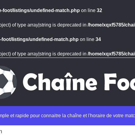
-foot/listings/undefined-match.php
on line
32
ject) of type array|string is deprecated in
/home/xqxf5785/chai
foot/listings/undefined-match.php
on line
34
ject) of type array|string is deprecated in
/home/xqxf5785/chai
imple et rapide pour connaitre la chaîne et l'horaire de votre matc
n