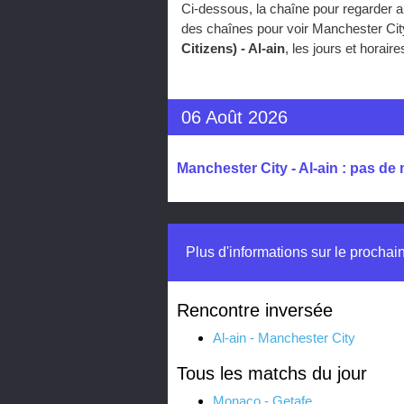
Ci-dessous, la chaîne pour regarder a
des chaînes pour voir Manchester City
Citizens) - Al-ain
, les jours et horai
06 Août 2026
Manchester City - Al-ain : pas de
Plus d'informations sur le prochai
Rencontre inversée
Al-ain - Manchester City
Tous les matchs du jour
Monaco - Getafe