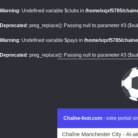
Warning
: Undefined variable $clubs in
/home/xqxf5785/chaine
Deprecated
: preg_replace(): Passing null to parameter #3 ($sub
Warning
: Undefined variable $pays in
/home/xqxf5785/chaine-
Deprecated
: preg_replace(): Passing null to parameter #3 ($sub
Chaîne-foot.com
: votre portail s
Chaîne Manchester City - Al-ai